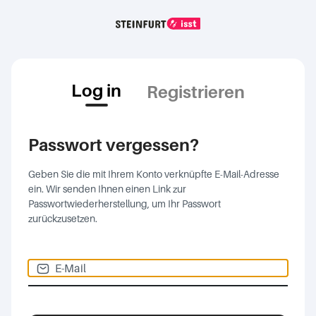
Log in
Registrieren
If
Passwort vergessen?
you
Geben Sie die mit Ihrem Konto verknüpfte E-Mail-Adresse
are
ein. Wir senden Ihnen einen Link zur
a
Passwortwiederherstellung, um Ihr Passwort
human,
zurückzusetzen.
ignore
this
field